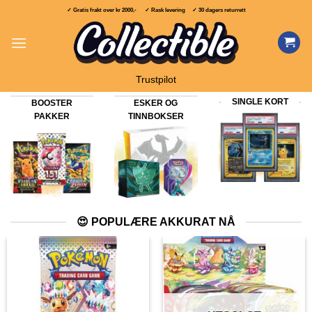
Skip
✓ Gratis frakt over
kr 2000,-
✓ Rask levering ✓ 30 dagers returrett
to
content
Trustpilot
SINGLE KORT
BOOSTER
ESKER OG
PAKKER
TINNBOKSER
😍 POPULÆRE AKKURAT NÅ