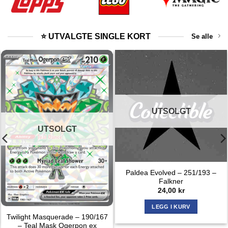
⭐ UTVALGTE SINGLE KORT
Se alle
UTSOLGT
UTSOLGT
Paldea Evolved – 251/193 –
Falkner
24,00
kr
LEGG I KURV
Twilight Masquerade – 190/167
– Teal Mask Ogerpon ex