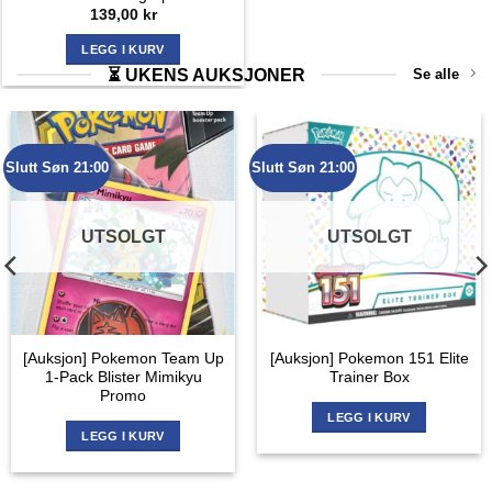
139,00
kr
LEGG I KURV
⏳ UKENS AUKSJONER
Se alle
Slutt Søn 21:00
Slutt Søn 21:00
UTSOLGT
UTSOLGT
[Auksjon] Pokemon Team Up
[Auksjon] Pokemon 151 Elite
1-Pack Blister Mimikyu
Trainer Box
Promo
LEGG I KURV
LEGG I KURV