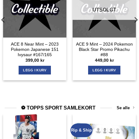
UTSOLGT
ACE 8 Near Mint – 2023
ACE 9 Mint – 2024 Pokemon
Pokemon Japanese 151
Black Star Promo Pikachu
Ivysaur #167/165
#88
399,00
kr
449,00
kr
LEGG I KURV
LEGG I KURV
⚽ TOPPS SPORT SAMLEKORT
Se alle
Rip & Ship