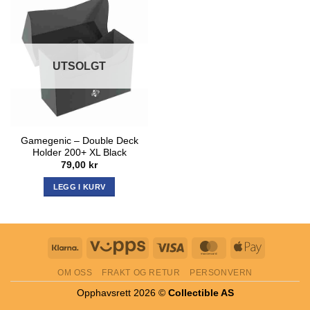
UTSOLGT
Gamegenic – Double Deck
Holder 200+ XL Black
79,00
kr
LEGG I KURV
Klarna
Vipps
Visa
MasterCard
Apple
Pay
OM OSS
FRAKT OG RETUR
PERSONVERN
Opphavsrett 2026 ©
Collectible AS