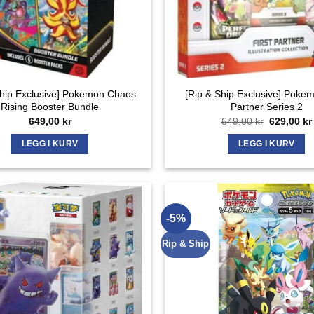
Ship Exclusive] Pokemon Chaos
[Rip & Ship Exclusive] Pokem
Rising Booster Bundle
Partner Series 2
Opprinnel
649,00
kr
649,00
kr
629,00
kr
pris
var:
LEGG I KURV
LEGG I KURV
649,00 kr.
-5%
Rip & Ship