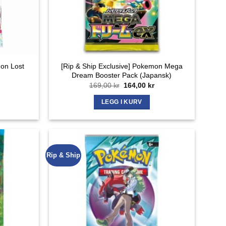
mon Lost
[Rip & Ship Exclusive] Pokemon Mega
Dream Booster Pack (Japansk)
Opprinnelig
Nåværende
169,00
kr
164,00
kr
pris
pris
var:
er:
LEGG I KURV
169,00 kr.
164,00 kr.
Rip & Ship