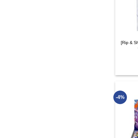
[Rip & S
-4%