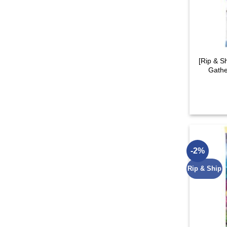
[Rip & S
Gathe
-2%
Rip & Ship