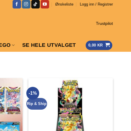
Ønskeliste
Logg inn / Registrer
Trustpilot
EGO
SE HELE UTVALGET
0,00
KR
-1%
Rip & Ship