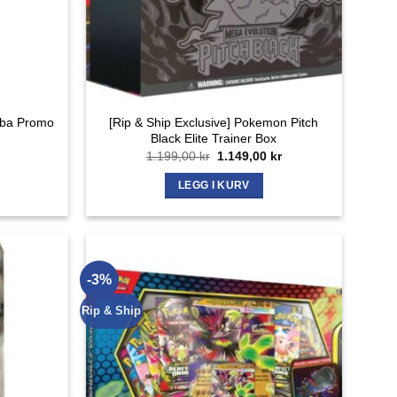
aba Promo
[Rip & Ship Exclusive] Pokemon Pitch
Black Elite Trainer Box
Opprinnelig
Nåværende
1.199,00
kr
1.149,00
kr
pris
pris
var:
er:
LEGG I KURV
1.199,00 kr.
1.149,00 kr.
-3%
Rip & Ship