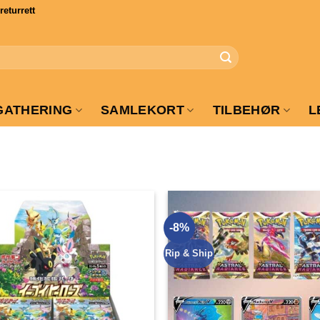
turrett
GATHERING
SAMLEKORT
TILBEHØR
L
-8%
Rip & Ship