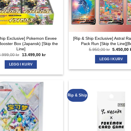
Ship Exclusive] Pokemon Eevee
[Rip & Ship Exclusive] Astral R
ooster Box (Japansk) [Skip the
Pack Run [Skip the Line][B
Line]
Opprinnel
5.950,00
kr
5.450,00
pris
Opprinnelig
Nåværende
3.999,00
kr
13.499,00
kr
var:
pris
pris
LEGG I KURV
5.950,00 k
var:
er:
LEGG I KURV
13.999,00 kr.
13.499,00 kr.
Rip & Ship