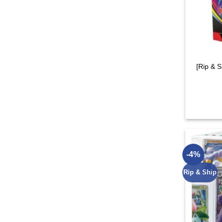
[Rip & 
-4%
Rip & Ship