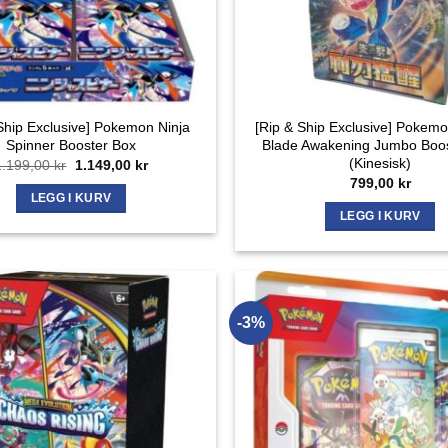
Ship Exclusive] Pokemon Ninja
[Rip & Ship Exclusive] Poke
Spinner Booster Box
Blade Awakening Jumbo Boo
(Kinesisk)
Opprinnelig
Nåværende
1.199,00
kr
1.149,00
kr
pris
pris
799,00
kr
var:
er:
LEGG I KURV
1.199,00 kr.
1.149,00 kr.
LEGG I KURV
-3%