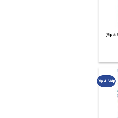
[Rip &
Rip & Ship