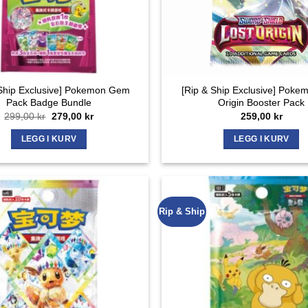
 Ship Exclusive] Pokemon Gem
[Rip & Ship Exclusive] Poke
Pack Badge Bundle
Origin Booster Pack
Opprinnelig
Nåværende
299,00
kr
279,00
kr
259,00
kr
pris
pris
var:
er:
LEGG I KURV
LEGG I KURV
299,00 kr.
279,00 kr.
Rip & Ship