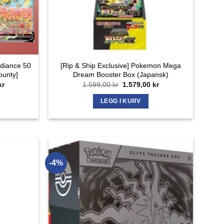
adiance 50
[Rip & Ship Exclusive] Pokemon Mega
ounty]
Dream Booster Box (Japansk)
ig
Nåværende
Opprinnelig
Nåværende
kr
1.599,00
kr
1.579,00
kr
pris
pris
pris
er:
var:
er:
LEGG I KURV
r.
5.450,00 kr.
1.599,00 kr.
1.579,00 kr.
-4%