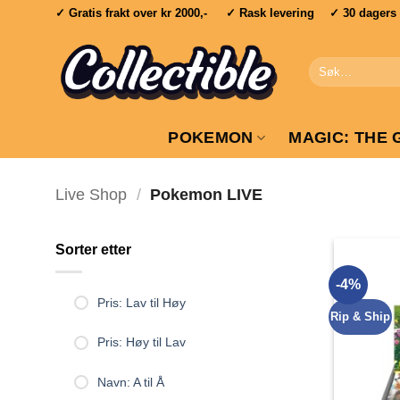
Skip
✓ Gratis frakt over
kr 2000,-
✓ Rask levering ✓ 30 dagers re
to
content
Søk
etter:
POKEMON
MAGIC: THE 
Live Shop
/
Pokemon LIVE
Sorter etter
-4%
Pris: Lav til Høy
Rip & Ship
Pris: Høy til Lav
Navn: A til Å