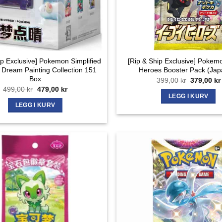
ip Exclusive] Pokemon Simplified
[Rip & Ship Exclusive] Poke
 Dream Painting Collection 151
Heroes Booster Pack (Jap
Box
Opprinnel
399,00
kr
379,00
kr
pris
Opprinnelig
Nåværende
499,00
kr
479,00
kr
var:
pris
pris
LEGG I KURV
399,00 kr.
var:
er:
LEGG I KURV
499,00 kr.
479,00 kr.