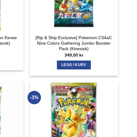
mon Eevee
[Rip & Ship Exclusive] Pokemon CS4aC
ansk)
Nine Colors Gathering Jumbo Booster
Pack (Kinesisk)
ig
Nåværende
pris
349,00
kr
er:
379,00 kr.
LEGG I KURV
-3%