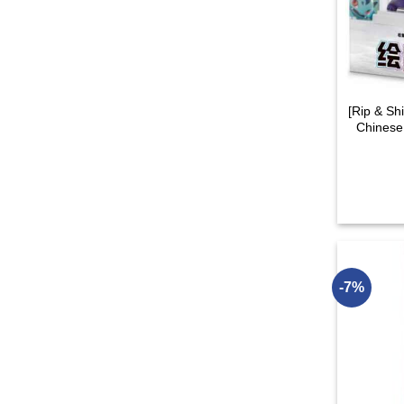
[Rip & Sh
Chinese
-7%