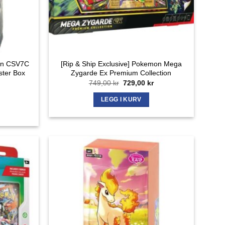
mon CSV7C
[Rip & Ship Exclusive] Pokemon Mega
ster Box
Zygarde Ex Premium Collection
Opprinnelig
Nåværende
749,00
kr
729,00
kr
pris
pris
var:
er:
LEGG I KURV
749,00 kr.
729,00 kr.