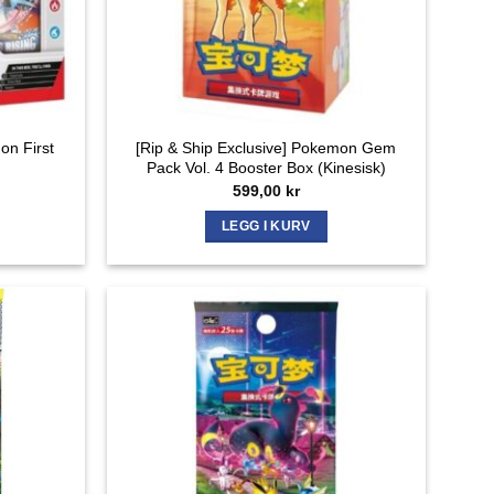
on First
[Rip & Ship Exclusive] Pokemon Gem
Pack Vol. 4 Booster Box (Kinesisk)
ig
Nåværende
599,00
kr
pris
er:
LEGG I KURV
629,00 kr.