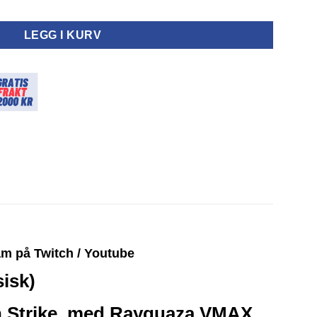
n CS4bC Nine Colors Gathering Slim Booster Pack (Kinesisk) anta
00 kr.
LEGG I KURV
eam på
Twitch
/
Youtube
isk)
ion Strike, med Rayquaza VMAX