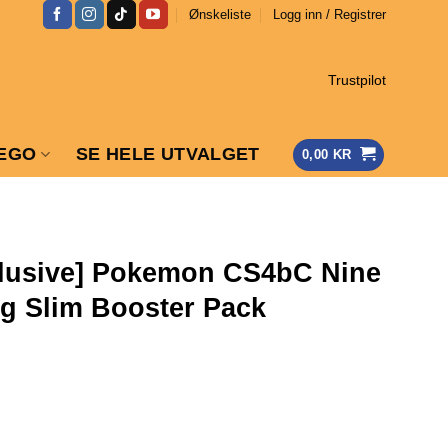
Ønskeliste
Logg inn / Registrer
Trustpilot
EGO
SE HELE UTVALGET
0,00
KR
clusive] Pokemon CS4bC Nine
ng Slim Booster Pack
ig
værende
is