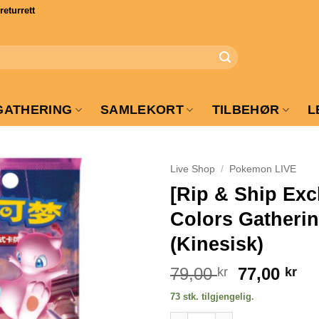
turrett
GATHERING
SAMLEKORT
TILBEHØR
L
Live Shop
/
Pokemon LIVE
[Rip & Ship Ex
Colors Gatheri
(Kinesisk)
Opprinnel
Nå
79,00
77,00
kr
kr
pris
pr
73 stk. tilgjengelig.
var:
er: