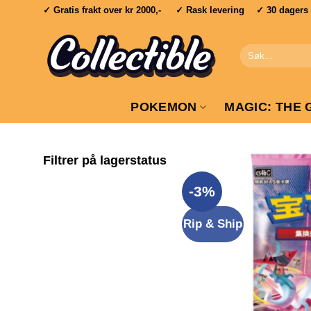
Skip
✓ Gratis frakt over
kr 2000,-
✓ Rask levering ✓ 30 dagers re
to
content
Søk
etter:
POKEMON
MAGIC: THE 
Filtrer på lagerstatus
-3%
Rip & Ship