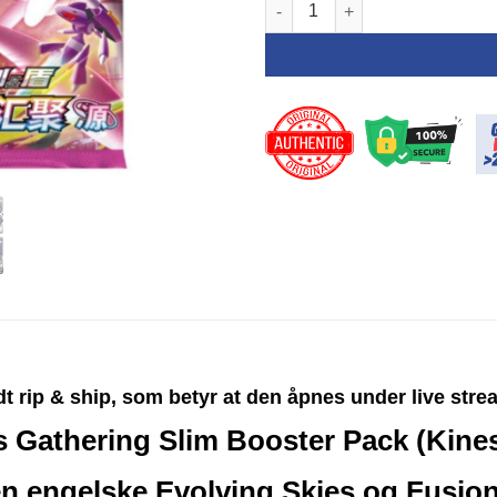
[Rip & Ship Exclusive] Pokemo
79,00 kr.
77,
dt rip & ship, som betyr at den åpnes under live str
Gathering Slim Booster Pack (Kines
v den engelske Evolving Skies og Fus