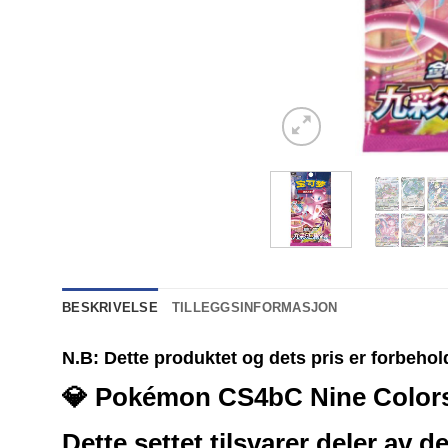
BESKRIVELSE
TILLEGGSINFORMASJON
N.B: Dette produktet og dets pris er forbehol
💎 Pokémon CS4bC Nine Colors 
Dette settet tilsvarer deler a