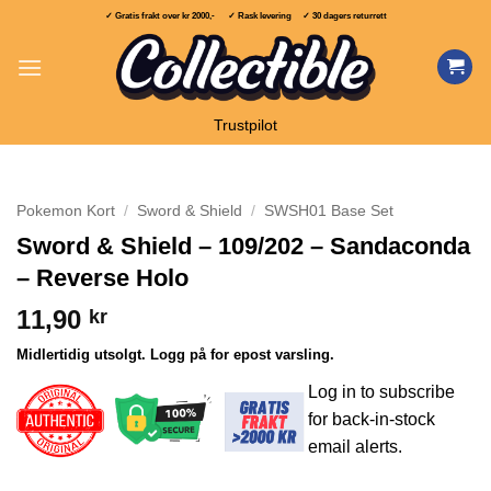
Skip
✓ Gratis frakt over
kr 2000,-
✓ Rask levering ✓ 30 dagers returrett
to
content
Trustpilot
Pokemon Kort
/
Sword & Shield
/
SWSH01 Base Set
Sword & Shield – 109/202 – Sandaconda
– Reverse Holo
11,90
kr
Midlertidig utsolgt. Logg på for epost varsling.
Log in to subscribe
for back-in-stock
email alerts.