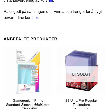
tilstandsvurdering av kort
her
.
Pass godt på samlingen din! Finn alt du trenger for å trygt
bevare dine kort
her
.
ANBEFALTE PRODUKTER
UTSOLGT
Gamegenic – Prime
25 Ultra Pro Regular
Standard Sleeves 66x91mm
Toploaders
– Clear (50)