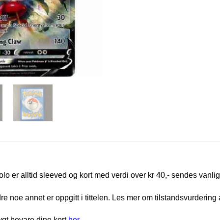
olo er alltid sleeved og kort med verdi over kr 40,- sendes vanlig
e noe annet er oppgitt i tittelen. Les mer om tilstandsvurdering 
rygt bevare dine kort
her
.