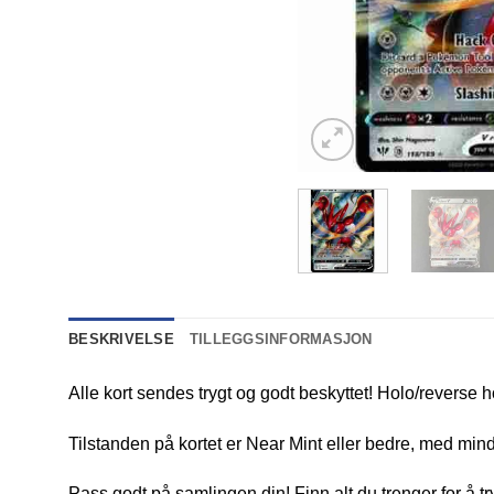
BESKRIVELSE
TILLEGGSINFORMASJON
Alle kort sendes trygt og godt beskyttet! Holo/reverse h
Tilstanden på kortet er Near Mint eller bedre, med mindr
Pass godt på samlingen din! Finn alt du trenger for å t