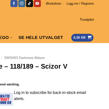
Ønskeliste
Logg inn / Registrer
Trustpilot
EGO
SE HELE UTVALGET
0,00
KR
/
SWSH03 Darkness Ablaze
 – 118/189 – Scizor V
post varsling.
Log in to subscribe for back-in-stock email
alerts.