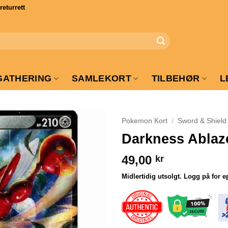
turrett
GATHERING
SAMLEKORT
TILBEHØR
L
Pokemon Kort
/
Sword & Shield
Darkness Ablaze
49,00
kr
Midlertidig utsolgt. Logg på for e