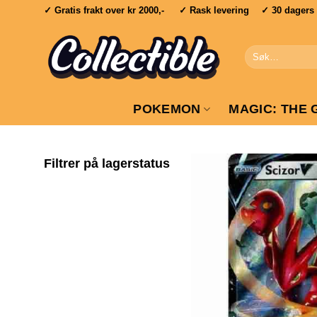
Skip
✓ Gratis frakt over
kr 2000,-
✓ Rask levering ✓ 30 dagers re
to
content
Søk
etter:
POKEMON
MAGIC: THE 
Filtrer på lagerstatus