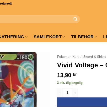
turrett
GATHERING
SAMLEKORT
TILBEHØR
L
Pokemon Kort
/
Sword & Shield
Vivid Voltage – 
13,90
kr
3 stk. tilgjengelig.
Vivid Voltage - 020/185 - Orbeet