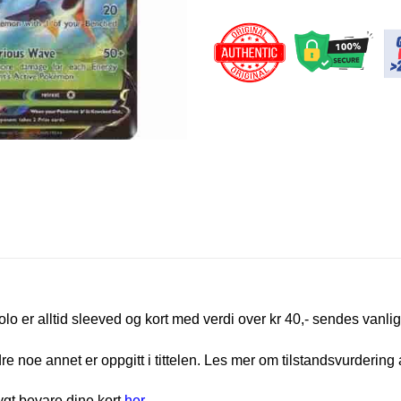
olo er alltid sleeved og kort med verdi over kr 40,- sendes vanlig
e noe annet er oppgitt i tittelen. Les mer om tilstandsvurdering 
rygt bevare dine kort
her
.