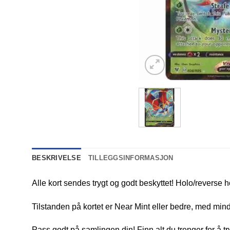
BESKRIVELSE
TILLEGGSINFORMASJON
Alle kort sendes trygt og godt beskyttet! Holo/reverse h
Tilstanden på kortet er Near Mint eller bedre, med mindr
Pass godt på samlingen din! Finn alt du trenger for å t