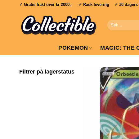
Skip
✓ Gratis frakt over
kr 2000,-
✓ Rask levering ✓ 30 dagers re
to
content
Søk
etter:
POKEMON
MAGIC: THE 
Filtrer på lagerstatus