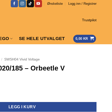
Ønskeliste
Logg inn / Registrer
Trustpilot
EGO
SE HELE UTVALGET
0,00
KR
/
SWSH04 Vivid Voltage
020/185 – Orbeetle V
le V antall
LEGG I KURV