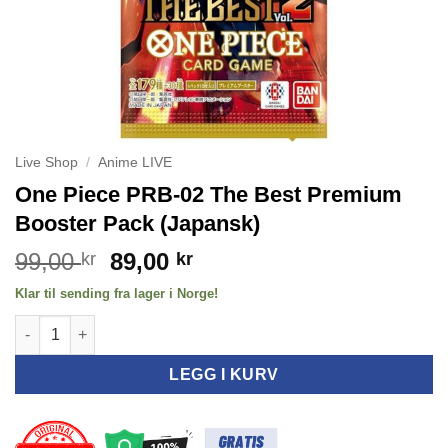
Live Shop
/
Anime LIVE
One Piece PRB-02 The Best Premium
Booster Pack (Japansk)
Opprinnelig
Nåværende
99,00
89,00
kr
kr
pris
pris
Klar til sending fra lager i Norge!
var:
er:
One Piece PRB-02 The Best Premium Booster Pack (Japansk) an
99,00 kr.
89,00 kr.
LEGG I KURV