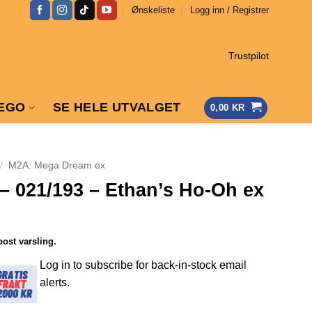
Ønskeliste
Logg inn / Registrer
Trustpilot
EGO
SE HELE UTVALGET
0,00
KR
/
M2A: Mega Dream ex
– 021/193 – Ethan’s Ho-Oh ex
post varsling.
Log in to subscribe for back-in-stock email
alerts.