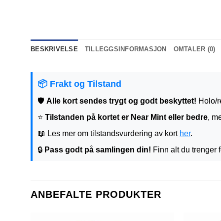
BESKRIVELSE
TILLEGGSINFORMASJON
OMTALER (0)
📦 Frakt og Tilstand
🛡️
Alle kort sendes trygt og godt beskyttet!
Holo/re
⭐
Tilstanden på kortet er Near Mint eller bedre
, me
📖 Les mer om tilstandsvurdering av kort
her
.
🔒
Pass godt på samlingen din!
Finn alt du trenger f
ANBEFALTE PRODUKTER