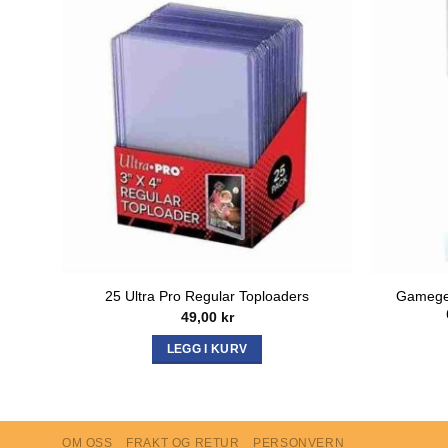
Gamegen
25 Ultra Pro Regular Toploaders
49,00
kr
LEGG I KURV
OM OSS
FRAKT OG RETUR
PERSONVERN