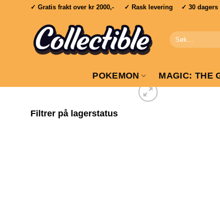
Skip
✓ Gratis frakt over
kr 2000,-
✓ Rask levering ✓ 30 dagers re
to
content
Søk
etter:
POKEMON
MAGIC: THE 
Filtrer på lagerstatus