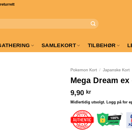
turrett
GATHERING
SAMLEKORT
TILBEHØR
L
Pokemon Kort
/
Japanske Kort
Mega Dream ex 
9,90
kr
Midlertidig utsolgt. Logg på for e