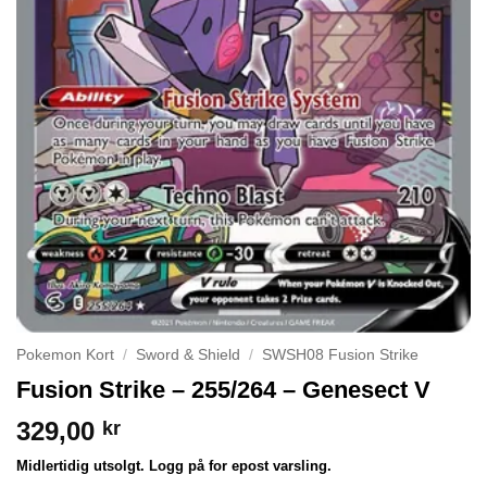
Pokemon Kort
/
Sword & Shield
/
SWSH08 Fusion Strike
Fusion Strike – 255/264 – Genesect V
329,00
kr
Midlertidig utsolgt. Logg på for epost varsling.