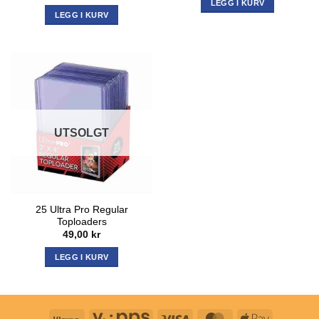
LEGG I KURV
LEGG I KURV
UTSOLGT
25 Ultra Pro Regular
Toploaders
49,00
kr
LEGG I KURV
Klarna
Vipps
Visa
MasterCard
Apple