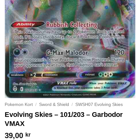
Pokemon Kort
/
Sword & Shield
/
SWSH07 Evolving Skies
Evolving Skies – 101/203 – Garbodor
VMAX
39,00
kr