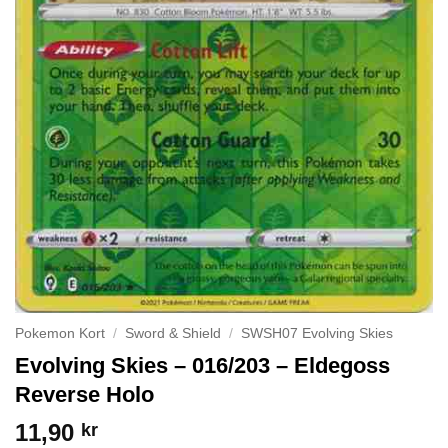
Pokemon Kort
/
Sword & Shield
/
SWSH07 Evolving Skies
Evolving Skies – 016/203 – Eldegoss
Reverse Holo
11,90
kr