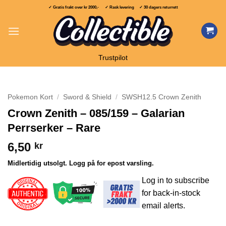
Skip
✓ Gratis frakt over
kr 2000,-
✓ Rask levering ✓ 30 dagers returrett
to
content
Trustpilot
Pokemon Kort
/
Sword & Shield
/
SWSH12.5 Crown Zenith
Crown Zenith – 085/159 – Galarian
Perrserker – Rare
6,50
kr
Midlertidig utsolgt. Logg på for epost varsling.
Log in to subscribe
for back-in-stock
email alerts.