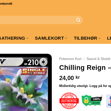
turrett
GATHERING
SAMLEKORT
TILBEHØR
L
Pokemon Kort
/
Sword & Shield
Chilling Reign 
24,00
kr
Midlertidig utsolgt. Logg på for e