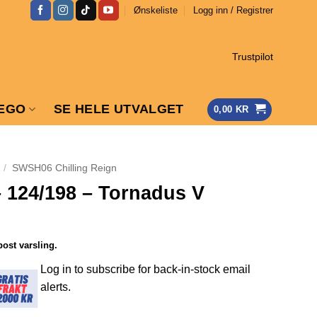
Ønskeliste
Logg inn / Registrer
Trustpilot
EGO
SE HELE UTVALGET
0,00
KR
/
SWSH06 Chilling Reign
– 124/198 – Tornadus V
post varsling.
Log in to subscribe for back-in-stock email
alerts.