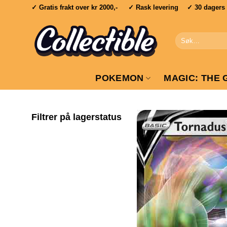
Skip
✓ Gratis frakt over
kr 2000,-
✓ Rask levering ✓ 30 dagers re
to
content
Søk
etter:
POKEMON
MAGIC: THE 
Filtrer på lagerstatus