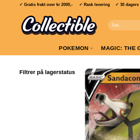
Skip
✓ Gratis frakt over
kr 2000,-
✓ Rask levering ✓ 30 dagers re
to
content
Søk
etter:
POKEMON
MAGIC: THE 
Filtrer på lagerstatus