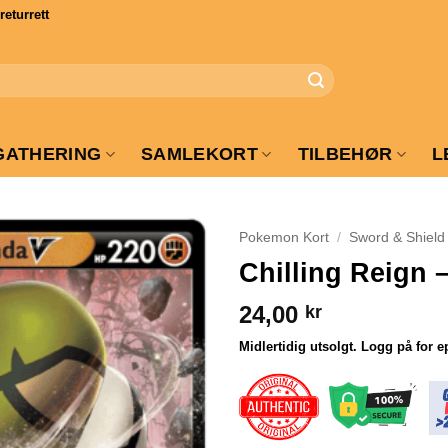
turrett
GATHERING
SAMLEKORT
TILBEHØR
L
Pokemon Kort
/
Sword & Shield
Chilling Reign 
24,00
kr
Midlertidig utsolgt. Logg på for e