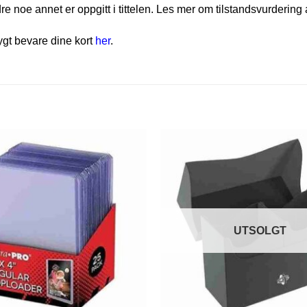
e noe annet er oppgitt i tittelen. Les mer om tilstandsvurdering 
rygt bevare dine kort
her
.
UTSOLGT