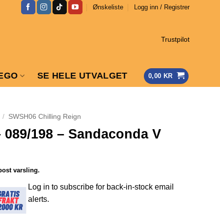
Ønskeliste
Logg inn / Registrer
Trustpilot
EGO
SE HELE UTVALGET
0,00
KR
/
SWSH06 Chilling Reign
– 089/198 – Sandaconda V
post varsling.
Log in to subscribe for back-in-stock email
alerts.