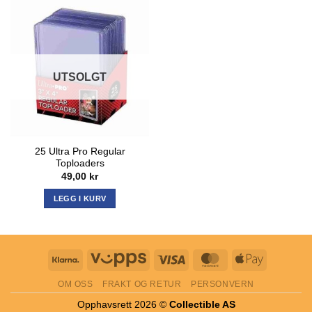
UTSOLGT
25 Ultra Pro Regular
Toploaders
49,00
kr
LEGG I KURV
Klarna
Vipps
Visa
MasterCard
Apple
Pay
OM OSS
FRAKT OG RETUR
PERSONVERN
Opphavsrett 2026 ©
Collectible AS