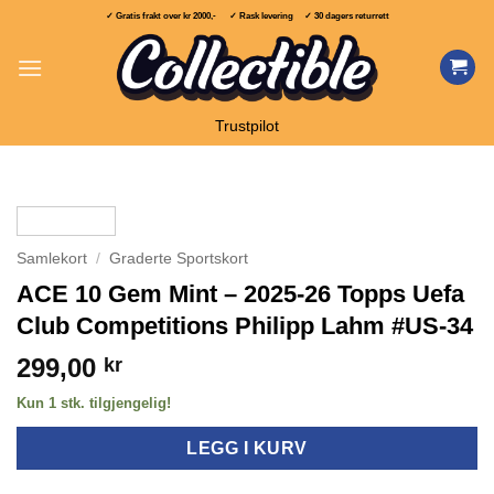
Skip
✓ Gratis frakt over
kr 2000,-
✓ Rask levering ✓ 30 dagers returrett
to
content
Trustpilot
Samlekort
/
Graderte Sportskort
ACE 10 Gem Mint – 2025-26 Topps Uefa
Club Competitions Philipp Lahm #US-34
299,00
kr
Kun 1 stk. tilgjengelig!
LEGG I KURV