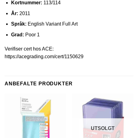
Kortnummer:
113/114
År:
2011
Språk:
English Variant Full Art
Grad:
Poor 1
Verifiser cert hos ACE:
https://acegrading.com/cert/1150629
ANBEFALTE PRODUKTER
UTSOLGT