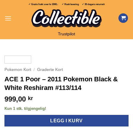
Skip
✓ Gratis frakt over
kr 2000,-
✓ Rask levering ✓ 30 dagers returrett
to
content
Trustpilot
Pokemon Kort
/
Graderte Kort
ACE 1 Poor – 2011 Pokemon Black &
White Reshiram #113/114
999,00
kr
Kun 1 stk. tilgjengelig!
LEGG I KURV