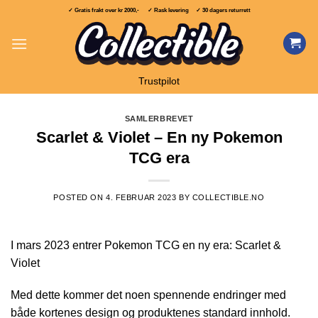
Skip
✓ Gratis frakt over
kr 2000,-
✓ Rask levering ✓ 30 dagers returrett
to
content
Trustpilot
SAMLERBREVET
Scarlet & Violet – En ny Pokemon
TCG era
POSTED ON
4. FEBRUAR 2023
BY
COLLECTIBLE.NO
I mars 2023 entrer Pokemon TCG en ny era: Scarlet &
Violet
Med dette kommer det noen spennende endringer med
både kortenes design og produktenes standard innhold.