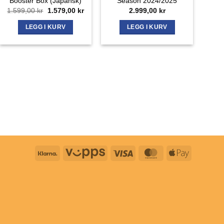
Booster Box (Japansk)
Season 2024/2025
Opprinnelig
Nåværende
1.599,00
kr
1.579,00
kr
2.999,00
kr
pris
pris
var:
er:
LEGG I KURV
LEGG I KURV
1.599,00 kr.
1.579,00 kr.
Klarna
Vipps
Visa
MasterCard
Apple
Pay