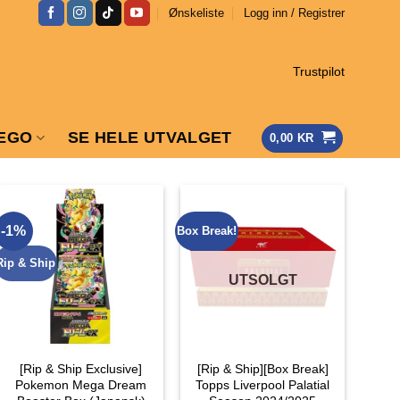
Ønskeliste
Logg inn / Registrer
Trustpilot
EGO
SE HELE UTVALGET
0,00
KR
-1%
Box Break!
Rip & Ship
UTSOLGT
[Rip & Ship Exclusive]
[Rip & Ship][Box Break]
Pokemon Mega Dream
Topps Liverpool Palatial