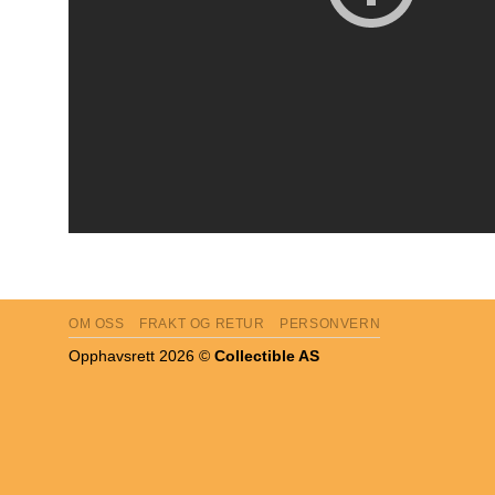
OM OSS
FRAKT OG RETUR
PERSONVERN
Opphavsrett 2026 ©
Collectible AS