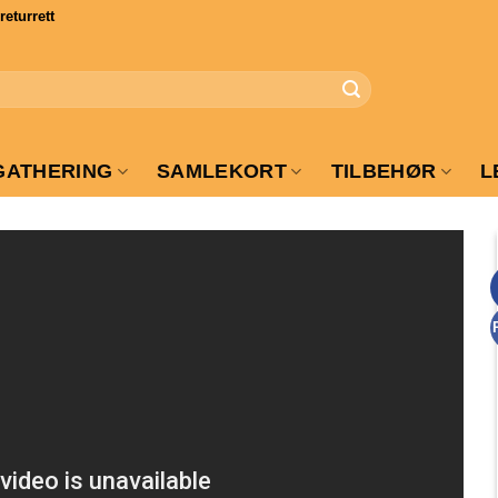
turrett
GATHERING
SAMLEKORT
TILBEHØR
L