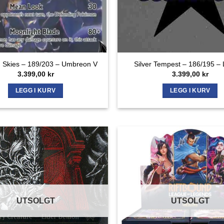
g Skies – 189/203 – Umbreon V
Silver Tempest – 186/195 – 
3.399,00
kr
3.399,00
kr
LEGG I KURV
LEGG I KURV
UTSOLGT
UTSOLGT