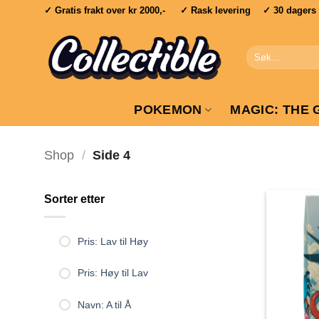
Skip
✓ Gratis frakt over
kr 2000,-
✓ Rask levering ✓ 30 dagers re
to
content
Søk
etter:
POKEMON
MAGIC: THE 
Shop
/
Side 4
Sorter etter
Pris: Lav til Høy
Pris: Høy til Lav
Navn: A til Å