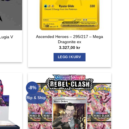
Ascended Heroes – 295/217 – Mega
Lugia V
Dragonite ex
3.327,00
kr
LEGG I KURV
-8%
Rip & Ship