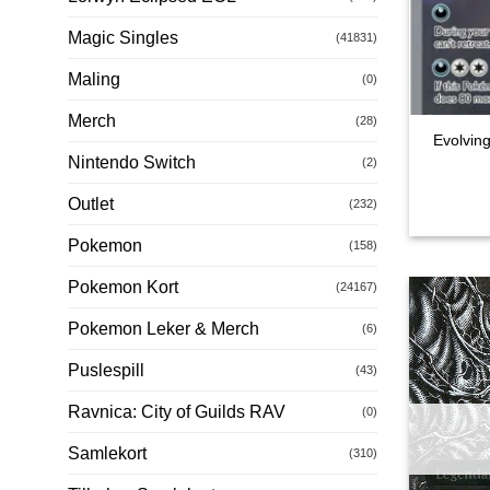
Magic Singles
(41831)
Maling
(0)
Merch
(28)
Evolvin
Nintendo Switch
(2)
Outlet
(232)
Pokemon
(158)
Pokemon Kort
(24167)
Pokemon Leker & Merch
(6)
Puslespill
(43)
Ravnica: City of Guilds RAV
(0)
Samlekort
(310)