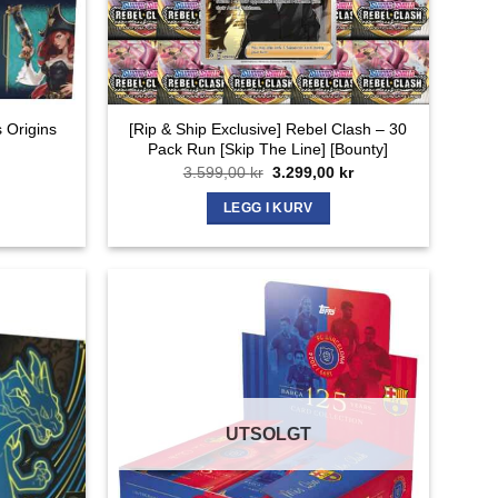
 Origins
[Rip & Ship Exclusive] Rebel Clash – 30
Pack Run [Skip The Line] [Bounty]
Opprinnelig
Nåværende
3.599,00
kr
3.299,00
kr
pris
pris
var:
er:
LEGG I KURV
3.599,00 kr.
3.299,00 kr.
UTSOLGT