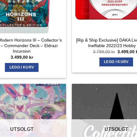
odern Horizons III – Collector’s
[Rip & Ship Exclusive] DAKA Li
n – Commander Deck – Eldrazi
Ineffable 2022/23 Hobby
Incursion
Opprinnel
3.799,00
kr
3.499,00
pris
3.499,00
kr
var:
LEGG I KURV
3.799,00 k
LEGG I KURV
UTSOLGT
UTSOLGT