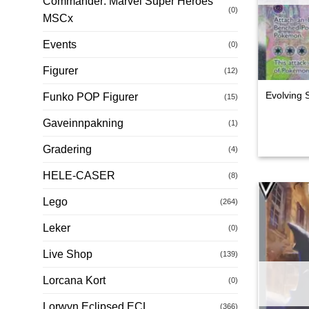
Commander: Marvel Super Heroes
(0)
MSCx
Events
(0)
Figurer
(12)
Evolving 
Funko POP Figurer
(15)
Gaveinnpakning
(1)
Gradering
(4)
HELE-CASER
(8)
Lego
(264)
Leker
(0)
Live Shop
(139)
Lorcana Kort
(0)
Lorwyn Eclipsed ECL
(366)