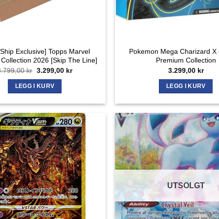
 Ship Exclusive] Topps Marvel
Pokemon Mega Charizard X e
 Collection 2026 [Skip The Line]
Premium Collection
Opprinnelig
Nåværende
3.799,00
kr
3.299,00
kr
3.299,00
kr
pris
pris
var:
er:
LEGG I KURV
LEGG I KURV
3.799,00 kr.
3.299,00 kr.
UTSOLGT