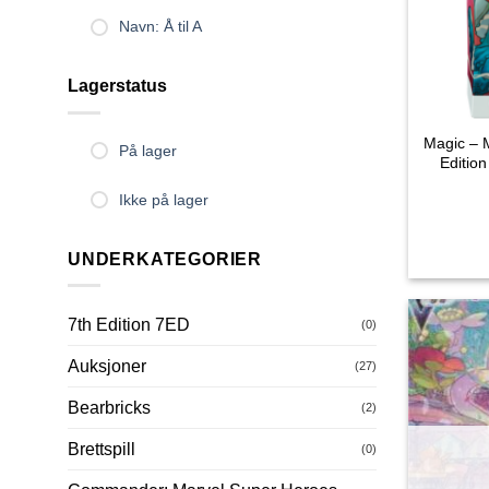
Navn: Å til A
Lagerstatus
Magic – M
På lager
Editio
Ikke på lager
UNDERKATEGORIER
7th Edition 7ED
(0)
Auksjoner
(27)
Bearbricks
(2)
Brettspill
(0)