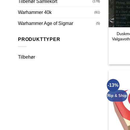
Tilbehør Samlekort
(178)
Warhammer 40k
(61)
Warhammer Age of Sigmar
(5)
Duskmo
Valgavoth,
PRODUKTTYPER
Tilbehør
-13%
Rip & Ship