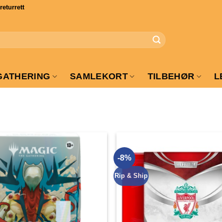
turrett
GATHERING
SAMLEKORT
TILBEHØR
L
-8%
Rip & Ship