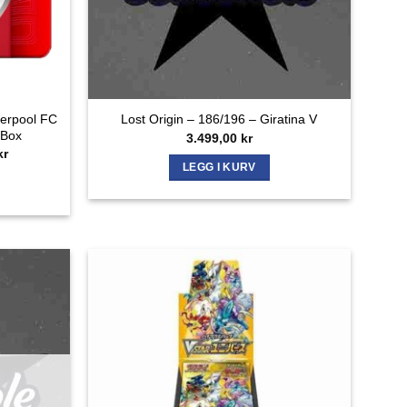
verpool FC
Lost Origin – 186/196 – Giratina V
 Box
3.499,00
kr
ig
Nåværende
kr
pris
LEGG I KURV
er:
r.
3.499,00 kr.