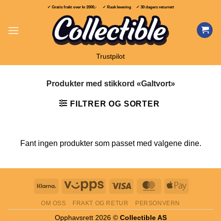
Skip
✓ Gratis frakt over
kr 2000,-
✓ Rask levering ✓ 30 dagers returrett
to
content
Trustpilot
Produkter med stikkord «Galtvort»
FILTRER OG SORTER
Fant ingen produkter som passet med valgene dine.
Klarna
Vipps
Visa
MasterCard
Apple
Pay
OM OSS
FRAKT OG RETUR
PERSONVERN
Opphavsrett 2026 ©
Collectible AS