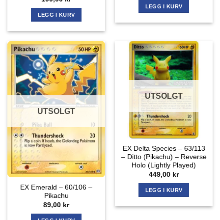
LEGG I KURV
LEGG I KURV
UTSOLGT
UTSOLGT
EX Delta Species – 63/113
– Ditto (Pikachu) – Reverse
Holo (Lightly Played)
449,00
kr
EX Emerald – 60/106 –
LEGG I KURV
Pikachu
89,00
kr