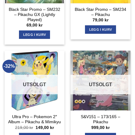
Black Star Promo – SM232
Black Star Promo – SM234
– Pikachu GX (Lightly
– Pikachu
Played)
79,00
kr
69,00
kr
LEGG I KURV
LEGG I KURV
-32%
UTSOLGT
UTSOLGT
Ultra Pro – Pokemon 2″
S&V151 – 173/165 –
Album – Pikachu & Mimikyu
Pikachu
Opprinnelig
Nåværende
219,00
kr
149,00
kr
999,00
kr
pris
pris