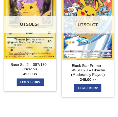
UTSOLGT
UTSOLGT
Base Set 2 – 087/130 –
Black Star Promo –
Pikachu
SWSH020 – Pikachu
49,00
kr
(Moderately Played)
249,00
kr
LEGG I KURV
LEGG I KURV