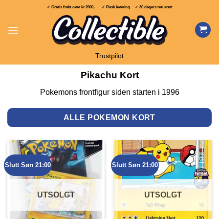
Skip
✓ Gratis frakt over
kr 2000,-
✓ Rask levering ✓ 30 dagers returrett
to
content
Trustpilot
Pikachu Kort
Pokemons frontfigur siden starten i 1996
ALLE POKEMON KORT
Slutt Søn 21:00
Slutt Søn 21:00
UTSOLGT
UTSOLGT