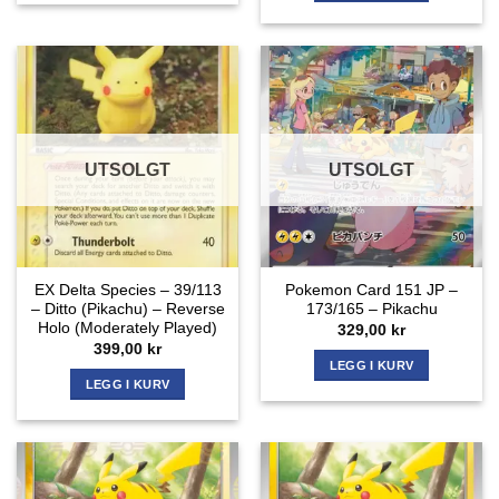
UTSOLGT
UTSOLGT
EX Delta Species – 39/113
Pokemon Card 151 JP –
– Ditto (Pikachu) – Reverse
173/165 – Pikachu
Holo (Moderately Played)
329,00
kr
399,00
kr
LEGG I KURV
LEGG I KURV