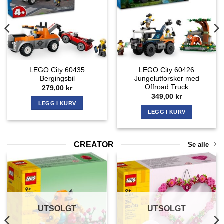
LEGO City 60435
LEGO City 60426
Bergingsbil
Jungelutforsker med
Offroad Truck
279,00
kr
349,00
kr
LEGG I KURV
LEGG I KURV
CREATOR
Se alle
UTSOLGT
UTSOLGT