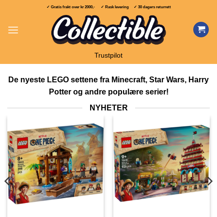
Skip
✓ Gratis frakt over
kr 2000,-
✓ Rask levering ✓ 30 dagers returrett
to
content
Trustpilot
De nyeste LEGO settene fra Minecraft, Star Wars, Harry
Potter og andre populære serier!
NYHETER