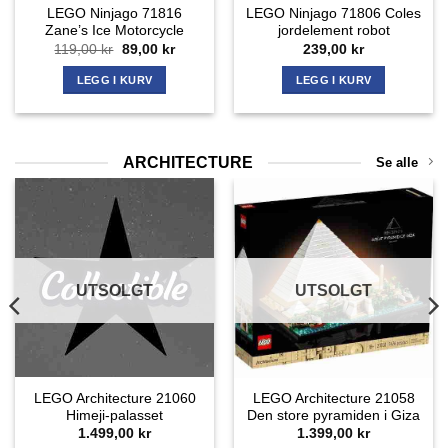
LEGO Ninjago 71816
LEGO Ninjago 71806 Coles
Zane’s Ice Motorcycle
jordelement robot
Opprinnelig
Nåværende
119,00
kr
89,00
kr
239,00
kr
pris
pris
rende
var:
er:
LEGG I KURV
LEGG I KURV
119,00 kr.
89,00 kr.
 kr.
ARCHITECTURE
Se alle
UTSOLGT
UTSOLGT
LEGO Architecture 21060
LEGO Architecture 21058
Himeji-palasset
Den store pyramiden i Giza
1.499,00
kr
1.399,00
kr