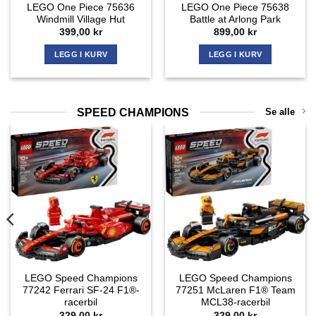
LEGO One Piece 75636
LEGO One Piece 75638
Windmill Village Hut
Battle at Arlong Park
399,00
kr
899,00
kr
LEGG I KURV
LEGG I KURV
SPEED CHAMPIONS
Se alle
LEGO Speed Champions
LEGO Speed Champions
77242 Ferrari SF-24 F1®-
77251 McLaren F1® Team
racerbil
MCL38-racerbil
329,00
kr
329,00
kr