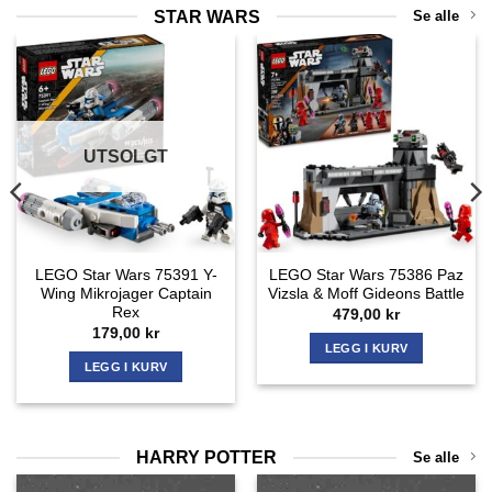
STAR WARS
Se alle
UTSOLGT
LEGO Star Wars 75391 Y-
LEGO Star Wars 75386 Paz
Wing Mikrojager Captain
Vizsla & Moff Gideons Battle
Rex
479,00
kr
179,00
kr
LEGG I KURV
LEGG I KURV
HARRY POTTER
Se alle