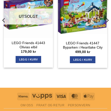
UTSOLGT
LEGO Friends 41443
LEGO Friends 41447
Olivias elbil
Byparken i Heartlake City
ende
179,00
kr
499,00
kr
LEGG I KURV
LEGG I KURV
r.
Klarna
Vipps
Visa
MasterCard
Apple
Pay
OM OSS
FRAKT OG RETUR
PERSONVERN