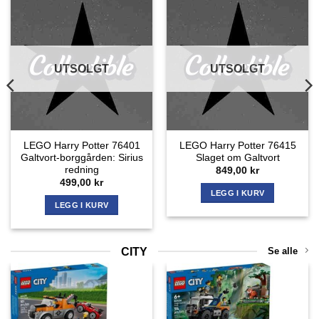
UTSOLGT
UTSOLGT
LEGO Harry Potter 76401
LEGO Harry Potter 76415
Galtvort-borggården: Sirius
Slaget om Galtvort
redning
849,00
kr
499,00
kr
LEGG I KURV
LEGG I KURV
CITY
Se alle