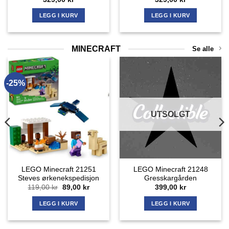
LEGG I KURV
LEGG I KURV
MINECRAFT
Se alle
-25%
UTSOLGT
LEGO Minecraft 21251
LEGO Minecraft 21248
Steves ørkenekspedisjon
Gresskargården
rende
Opprinnelig
Nåværende
119,00
kr
89,00
kr
399,00
kr
pris
pris
var:
er:
LEGG I KURV
LEGG I KURV
 kr.
119,00 kr.
89,00 kr.