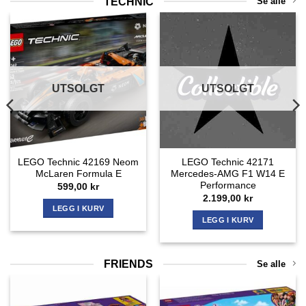
TECHNIC
Se alle
UTSOLGT
UTSOLGT
LEGO Technic 42169 Neom
LEGO Technic 42171
McLaren Formula E
Mercedes-AMG F1 W14 E
Performance
599,00
kr
2.199,00
kr
LEGG I KURV
LEGG I KURV
FRIENDS
Se alle