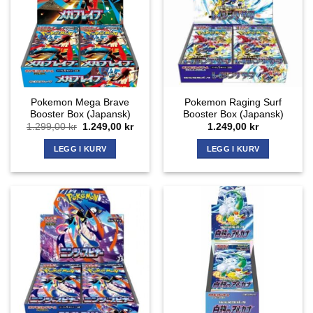
Pokemon Mega Brave
Pokemon Raging Surf
Booster Box (Japansk)
Booster Box (Japansk)
Opprinnelig
Nåværende
1.299,00
kr
1.249,00
kr
1.249,00
kr
pris
pris
var:
er:
LEGG I KURV
LEGG I KURV
1.299,00 kr.
1.249,00 kr.