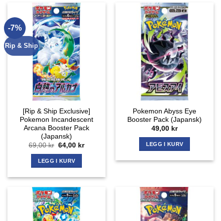
-7%
Rip & Ship
[Rip & Ship Exclusive]
Pokemon Abyss Eye
Pokemon Incandescent
Booster Pack (Japansk)
Arcana Booster Pack
49,00
kr
(Japansk)
LEGG I KURV
Opprinnelig
Nåværende
69,00
kr
64,00
kr
pris
pris
var:
er:
LEGG I KURV
69,00 kr.
64,00 kr.