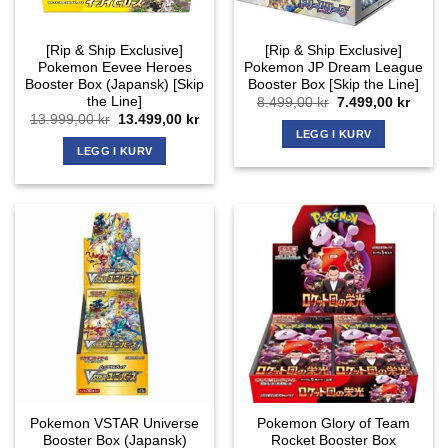
[Rip & Ship Exclusive]
[Rip & Ship Exclusive]
Pokemon Eevee Heroes
Pokemon JP Dream League
Booster Box (Japansk) [Skip
Booster Box [Skip the Line]
the Line]
Opprinnelig
Nåvæ
8.499,00
kr
7.499,00
kr
pris
pris
Opprinnelig
Nåværende
13.999,00
kr
13.499,00
kr
var:
er:
pris
pris
LEGG I KURV
8.499,00 kr.
7.499,
var:
er:
LEGG I KURV
13.999,00 kr.
13.499,00 kr.
Pokemon VSTAR Universe
Pokemon Glory of Team
Booster Box (Japansk)
Rocket Booster Box