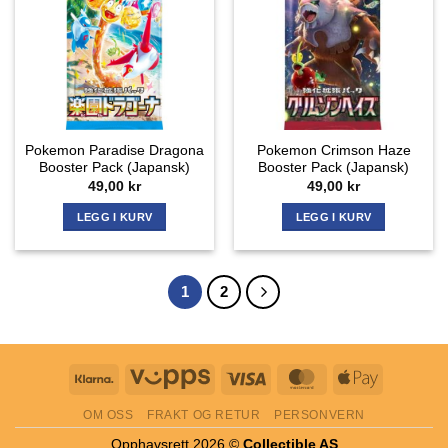
Pokemon Paradise Dragona
Pokemon Crimson Haze
Booster Pack (Japansk)
Booster Pack (Japansk)
49,00
kr
49,00
kr
LEGG I KURV
LEGG I KURV
1
2
Klarna
Vipps
Visa
MasterCard
Apple
Pay
OM OSS
FRAKT OG RETUR
PERSONVERN
Opphavsrett 2026 ©
Collectible AS