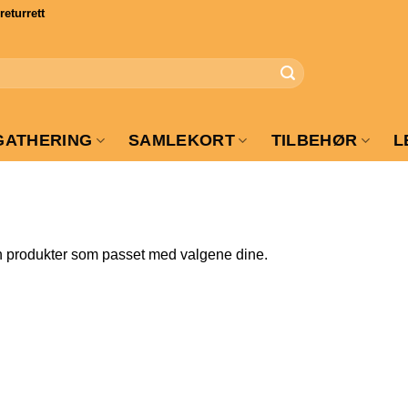
turrett
GATHERING
SAMLEKORT
TILBEHØR
L
n produkter som passet med valgene dine.