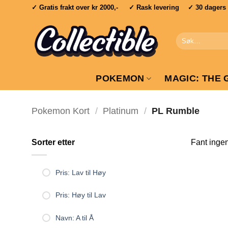
Skip
✓ Gratis frakt over
kr 2000,-
✓ Rask levering ✓ 30 dagers re
to
content
Søk
etter:
POKEMON
MAGIC: THE 
Pokemon Kort
/
Platinum
/
PL Rumble
Sorter etter
Fant inge
Pris: Lav til Høy
Pris: Høy til Lav
Navn: A til Å