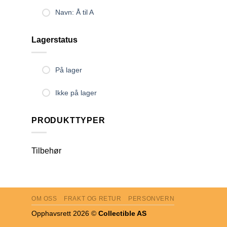
Navn: Å til A
Lagerstatus
På lager
Ikke på lager
PRODUKTTYPER
Tilbehør
OM OSS
FRAKT OG RETUR
PERSONVERN
Opphavsrett 2026 ©
Collectible AS