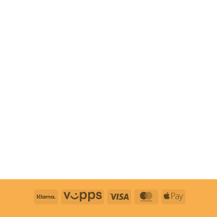
Klarna
Vipps
Visa
MasterCard
Apple
Pay