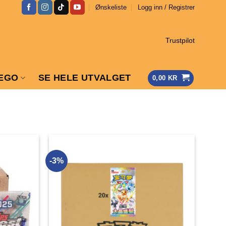
Ønskeliste
Logg inn / Registrer
Trustpilot
EGO
SE HELE UTVALGET
0,00
KR
-3%