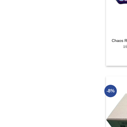
Chaos R
1
-8%