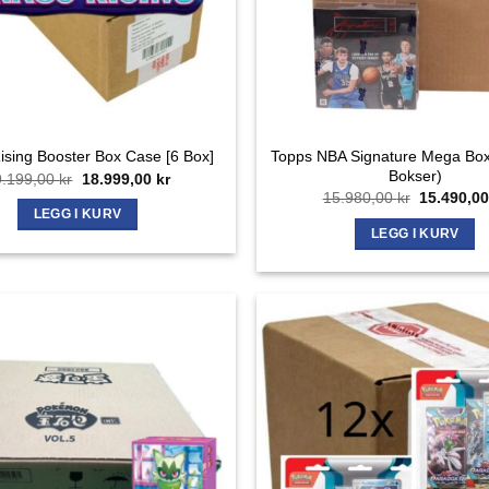
Topps NBA Signature Mega Bo
ising Booster Box Case [6 Box]
Bokser)
Opprinnelig
Nåværende
9.199,00
kr
18.999,00
kr
pris
pris
Opprinnel
15.980,00
kr
15.490,0
var:
er:
pris
LEGG I KURV
19.199,00 kr.
18.999,00 kr.
var:
LEGG I KURV
15.980,00 