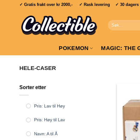
Skip
✓ Gratis frakt over
kr 2000,-
✓ Rask levering ✓ 30 dagers re
to
content
Søk
etter:
POKEMON
MAGIC: THE 
HELE-CASER
Sorter etter
Pris: Lav til Høy
Pris: Høy til Lav
Navn: A til Å