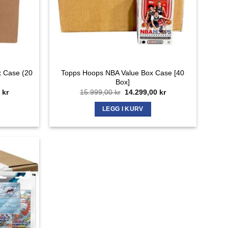
x Case (20
Topps Hoops NBA Value Box Case [40
Box]
ig
Nåværende
Opprinnelig
Nåværende
0
kr
15.999,00
kr
14.299,00
kr
pris
pris
pris
er:
var:
er:
LEGG I KURV
kr.
15.490,00 kr.
15.999,00 kr.
14.299,00 kr.