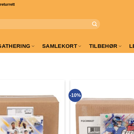
turrett
GATHERING
SAMLEKORT
TILBEHØR
L
-10%