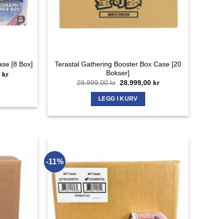
Terastal Gathering Booster Box Case [20
se [8 Box]
Bokser]
ig
Nåværende
0
kr
pris
Opprinnelig
Nåværende
29.999,00
kr
28.999,00
kr
er:
pris
pris
kr.
68.499,00 kr.
var:
er:
LEGG I KURV
29.999,00 kr.
28.999,00 kr.
-11%