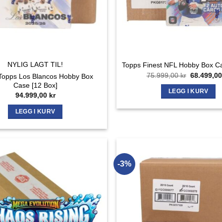
NYLIG LAGT TIL!
Topps Finest NFL Hobby Box Ca
Opprinnel
75.999,00
kr
68.499,0
Topps Los Blancos Hobby Box
pris
Case [12 Box]
var:
LEGG I KURV
94.999,00
kr
75.999,00 
LEGG I KURV
-3%