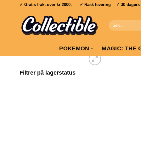
Skip
✓ Gratis frakt over
kr 2000,-
✓ Rask levering ✓ 30 dagers re
to
content
Søk
etter:
POKEMON
MAGIC: THE 
Filtrer på lagerstatus