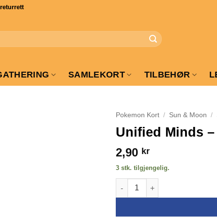
turrett
GATHERING
SAMLEKORT
TILBEHØR
L
Pokemon Kort
/
Sun & Moon
/
Unified Minds – 
2,90
kr
3 stk. tilgjengelig.
Unified Minds - 118/236 - Drilbu