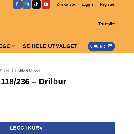
Ønskeliste
Logg inn / Registrer
Trustpilot
EGO
SE HELE UTVALGET
0,00
KR
SUM11 Unified Minds
118/236 – Drilbur
r antall
LEGG I KURV