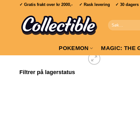
Skip
✓ Gratis frakt over
kr 2000,-
✓ Rask levering ✓ 30 dagers re
to
content
Søk
etter:
POKEMON
MAGIC: THE 
Filtrer på lagerstatus