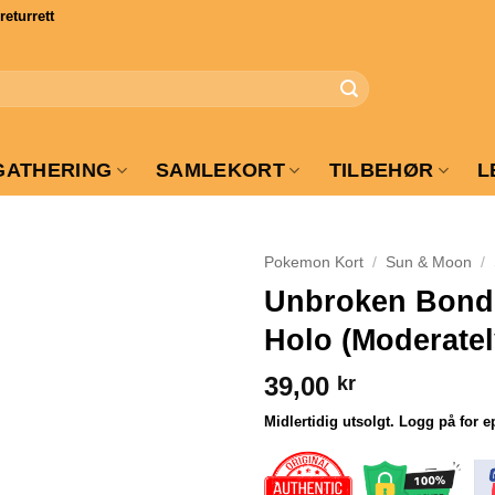
turrett
GATHERING
SAMLEKORT
TILBEHØR
L
Pokemon Kort
/
Sun & Moon
/
Unbroken Bonds
Holo (Moderatel
39,00
kr
Midlertidig utsolgt. Logg på for e