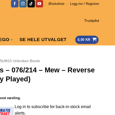
Ønskeliste
Logg inn / Registrer
Trustpilot
EGO
SE HELE UTVALGET
0,00
KR
SUM10 Unbroken Bonds
 – 076/214 – Mew – Reverse
y Played)
post varsling.
Log in to subscribe for back-in-stock email
alerts.