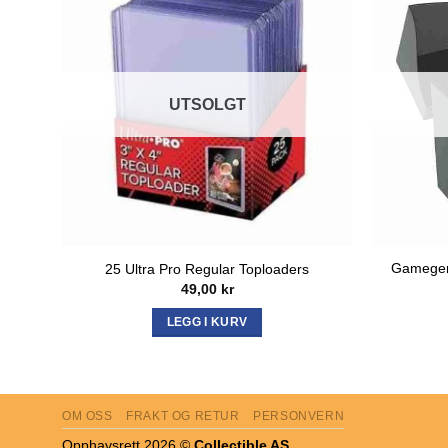
UTSOLGT
Gamegen
25 Ultra Pro Regular Toploaders
49,00
kr
LEGG I KURV
OM OSS
FRAKT OG RETUR
PERSONVERN
Opphavsrett 2026 ©
Collectible AS