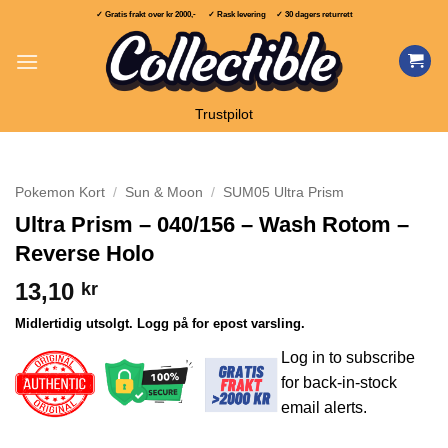
Skip
✓ Gratis frakt over
kr 2000,-
✓ Rask levering ✓ 30 dagers returrett
to
content
Trustpilot
Pokemon Kort
/
Sun & Moon
/
SUM05 Ultra Prism
Ultra Prism – 040/156 – Wash Rotom –
Reverse Holo
13,10
kr
Midlertidig utsolgt. Logg på for epost varsling.
Log in to subscribe
for back-in-stock
email alerts.