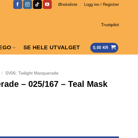
Ønskeliste
Logg inn / Registrer
Trustpilot
EGO
SE HELE UTVALGET
0,00
KR
/
SV06: Twilight Masquerade
rade – 025/167 – Teal Mask
 - Teal Mask Ogerpon ex antall