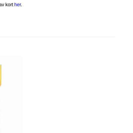
av kort
her
.