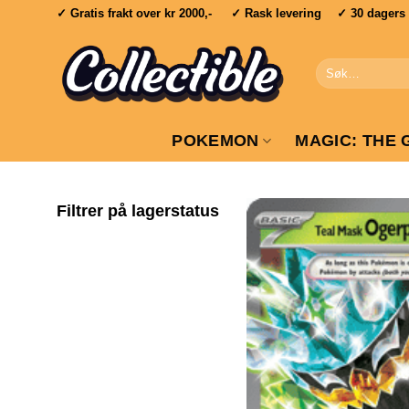
Skip
✓ Gratis frakt over
kr 2000,-
✓ Rask levering ✓ 30 dagers re
to
content
Søk
etter:
POKEMON
MAGIC: THE 
Filtrer på lagerstatus