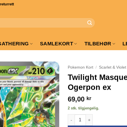
turrett
GATHERING
SAMLEKORT
TILBEHØR
L
Pokemon Kort
/
Scarlet & Violet
Twilight Masque
Ogerpon ex
69,00
kr
2 stk. tilgjengelig.
Twilight Masquerade - 025/167