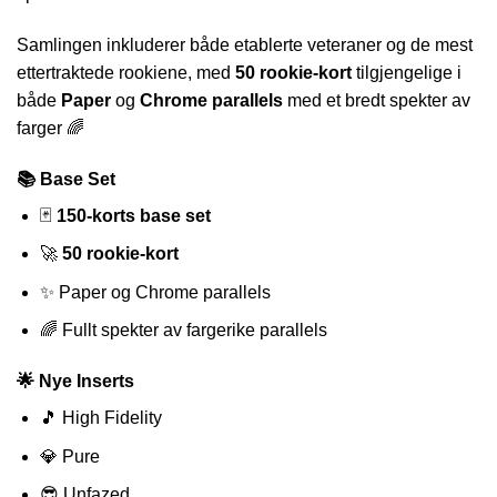
Samlingen inkluderer både etablerte veteraner og de mest
ettertraktede rookiene, med
50 rookie-kort
tilgjengelige i
både
Paper
og
Chrome parallels
med et bredt spekter av
farger 🌈
📚 Base Set
🃏
150-korts base set
🚀
50 rookie-kort
✨ Paper og Chrome parallels
🌈 Fullt spekter av fargerike parallels
🌟 Nye Inserts
🎵 High Fidelity
💎 Pure
😎 Unfazed