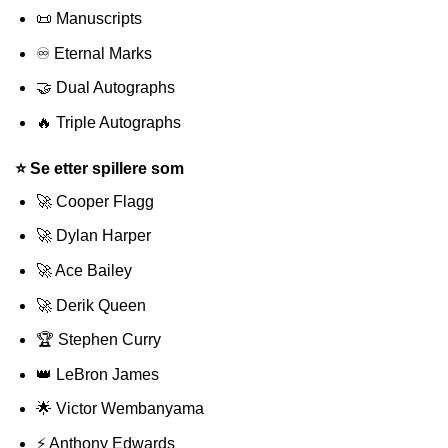
📜 Manuscripts
♾️ Eternal Marks
🤝 Dual Autographs
🔥 Triple Autographs
⭐ Se etter spillere som
🚀 Cooper Flagg
🚀 Dylan Harper
🚀 Ace Bailey
🚀 Derik Queen
🏆 Stephen Curry
👑 LeBron James
🌟 Victor Wembanyama
⚡ Anthony Edwards