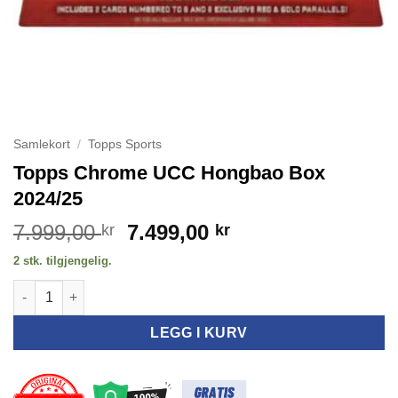
Samlekort
/
Topps Sports
Topps Chrome UCC Hongbao Box
2024/25
Opprinnelig
Nåværende
7.999,00
7.499,00
kr
kr
pris
pris
2 stk. tilgjengelig.
var:
er:
Topps Chrome UCC Hongbao Box 2024/25 antall
7.999,00 kr.
7.499,00 kr.
LEGG I KURV