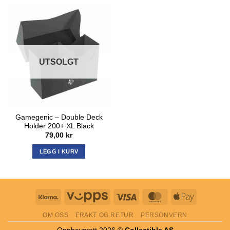
UTSOLGT
Gamegenic – Double Deck
Holder 200+ XL Black
79,00
kr
LEGG I KURV
Klarna
Vipps
Visa
MasterCard
Apple
Pay
OM OSS
FRAKT OG RETUR
PERSONVERN
Opphavsrett 2026 ©
Collectible AS