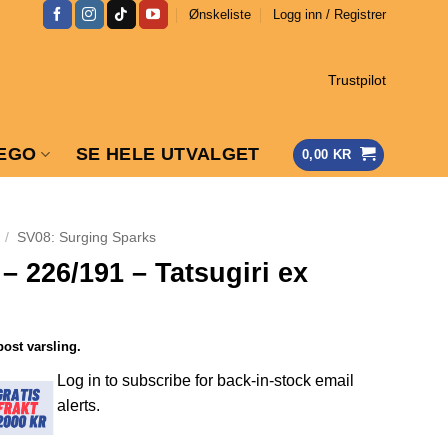
Ønskeliste
Logg inn / Registrer
Trustpilot
EGO
SE HELE UTVALGET
0,00
KR
/
SV08: Surging Sparks
– 226/191 – Tatsugiri ex
post varsling.
Log in to subscribe for back-in-stock email
alerts.