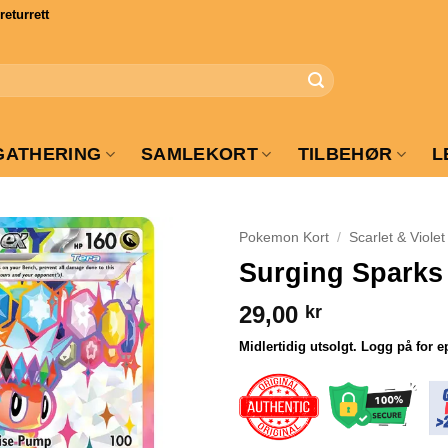
turrett
GATHERING
SAMLEKORT
TILBEHØR
L
Pokemon Kort
/
Scarlet & Violet
Surging Sparks 
29,00
kr
Midlertidig utsolgt. Logg på for e