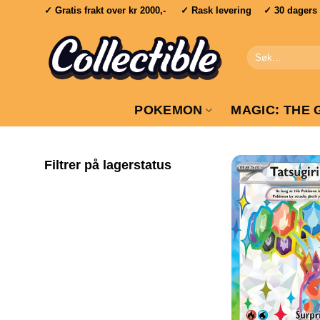
Skip
✓ Gratis frakt over
kr 2000,-
✓ Rask levering ✓ 30 dagers re
to
content
Søk
etter:
POKEMON
MAGIC: THE 
Filtrer på lagerstatus