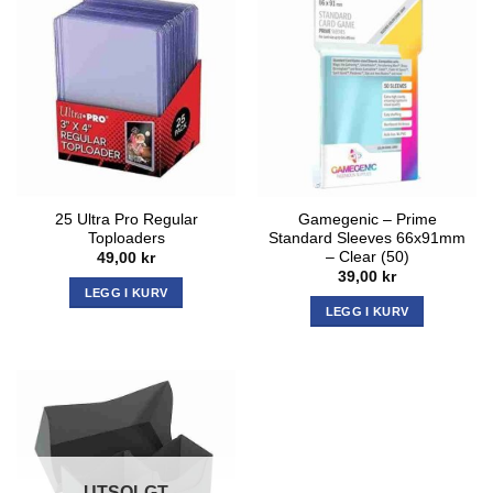
25 Ultra Pro Regular
Gamegenic – Prime
Toploaders
Standard Sleeves 66x91mm
– Clear (50)
49,00
kr
39,00
kr
LEGG I KURV
LEGG I KURV
UTSOLGT