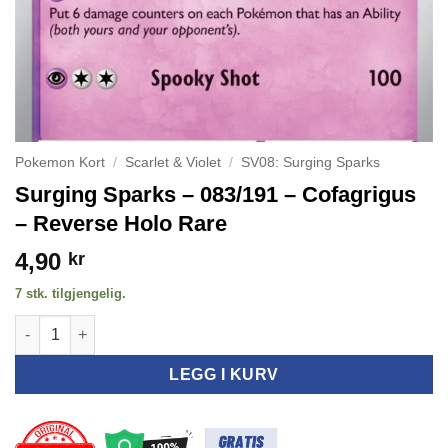
Pokemon Kort
/
Scarlet & Violet
/
SV08: Surging Sparks
Surging Sparks – 083/191 – Cofagrigus
– Reverse Holo Rare
4,90
kr
7 stk. tilgjengelig.
Surging Sparks - 083/191 - Cofagrigus - Reverse Holo Rare antal
LEGG I KURV