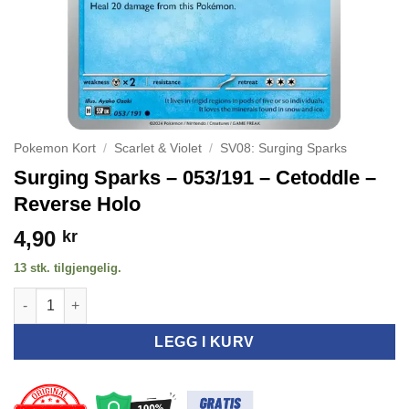
Pokemon Kort
/
Scarlet & Violet
/
SV08: Surging Sparks
Surging Sparks – 053/191 – Cetoddle –
Reverse Holo
4,90
kr
13 stk. tilgjengelig.
Surging Sparks - 053/191 - Cetoddle - Reverse Holo antall
LEGG I KURV