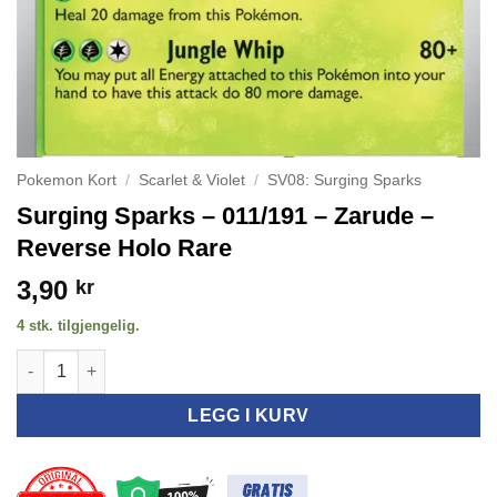
Pokemon Kort
/
Scarlet & Violet
/
SV08: Surging Sparks
Surging Sparks – 011/191 – Zarude –
Reverse Holo Rare
3,90
kr
4 stk. tilgjengelig.
Surging Sparks - 011/191 - Zarude - Reverse Holo Rare antall
LEGG I KURV