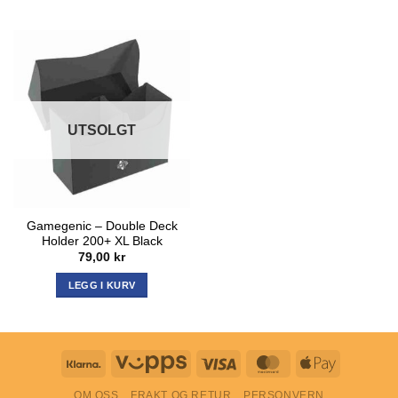
UTSOLGT
Gamegenic – Double Deck
Holder 200+ XL Black
79,00
kr
LEGG I KURV
Klarna
Vipps
Visa
MasterCard
Apple
Pay
OM OSS
FRAKT OG RETUR
PERSONVERN