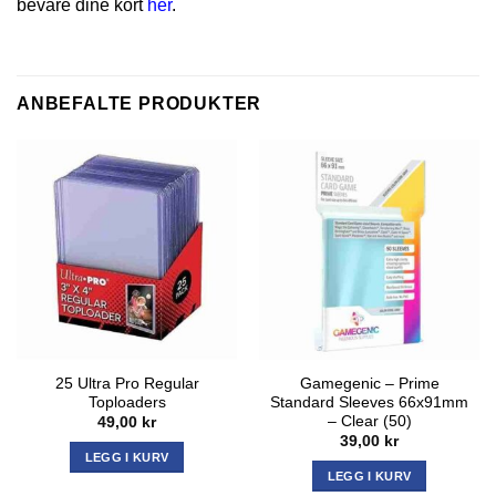
bevare dine kort
her
.
ANBEFALTE PRODUKTER
25 Ultra Pro Regular
Gamegenic – Prime
Toploaders
Standard Sleeves 66x91mm
– Clear (50)
49,00
kr
39,00
kr
LEGG I KURV
LEGG I KURV