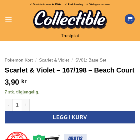
Skip
✓ Gratis frakt over
kr 2000,-
✓ Rask levering ✓ 30 dagers returrett
to
content
Trustpilot
Pokemon Kort
/
Scarlet & Violet
/
SV01: Base Set
Scarlet & Violet – 167/198 – Beach Court
3,90
kr
7 stk. tilgjengelig.
Scarlet & Violet - 167/198 - Beach Court antall
LEGG I KURV