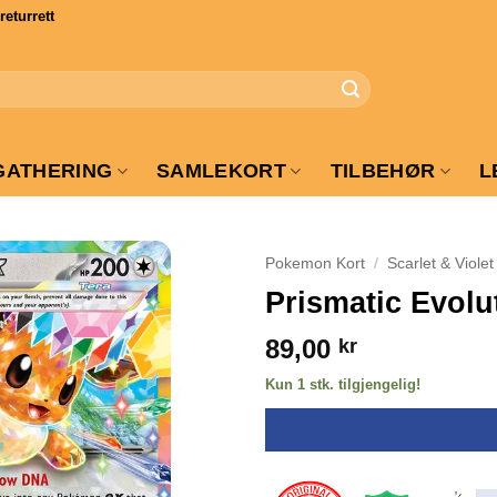
turrett
GATHERING
SAMLEKORT
TILBEHØR
L
Pokemon Kort
/
Scarlet & Violet
Prismatic Evolu
89,00
kr
Kun 1 stk. tilgjengelig!