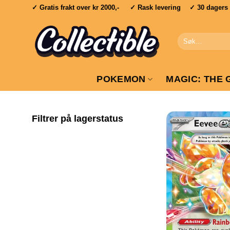
Skip
✓ Gratis frakt over
kr 2000,-
✓ Rask levering ✓ 30 dagers re
to
content
Søk
etter:
POKEMON
MAGIC: THE 
Filtrer på lagerstatus