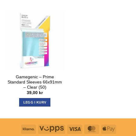
Gamegenic – Prime
Standard Sleeves 66x91mm
– Clear (50)
39,00
kr
LEGG I KURV
Klarna
Vipps
Visa
MasterCard
Apple
Pay