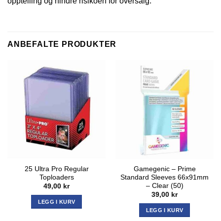
opptelling og hindre risikoen for oversalg.
ANBEFALTE PRODUKTER
25 Ultra Pro Regular
Gamegenic – Prime
Toploaders
Standard Sleeves 66x91mm
– Clear (50)
49,00
kr
39,00
kr
LEGG I KURV
LEGG I KURV