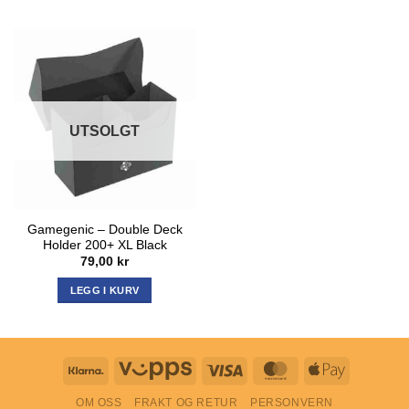
UTSOLGT
Gamegenic – Double Deck
Holder 200+ XL Black
79,00
kr
LEGG I KURV
Klarna
Vipps
Visa
MasterCard
Apple
Pay
OM OSS
FRAKT OG RETUR
PERSONVERN