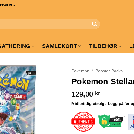
turrett
GATHERING
SAMLEKORT
TILBEHØR
L
Pokemon
/
Booster Packs
Pokemon Stella
129,00
kr
Midlertidig utsolgt. Logg på for e