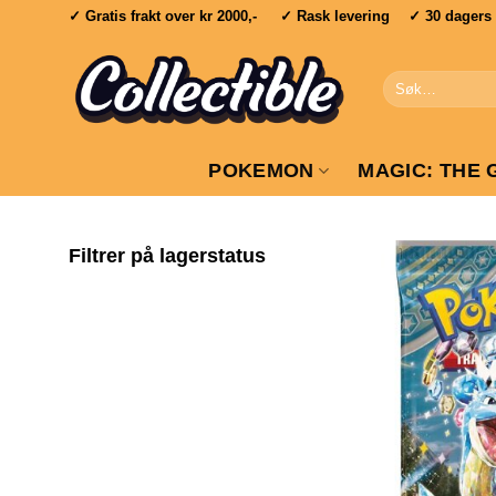
Skip
✓ Gratis frakt over
kr 2000,-
✓ Rask levering ✓ 30 dagers re
to
content
Søk
etter:
POKEMON
MAGIC: THE 
Filtrer på lagerstatus