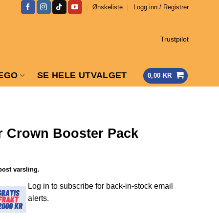
Ønskeliste
Logg inn / Registrer
Trustpilot
EGO
SE HELE UTVALGET
0,00
KR
r Crown Booster Pack
post varsling.
Log in to subscribe for back-in-stock email
alerts.