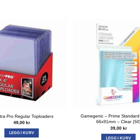
Gamegenic – Prime Standard
tra Pro Regular Toploaders
66x91mm – Clear (50
49,00
kr
39,00
kr
LEGG I KURV
LEGG I KURV