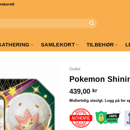
turrett
GATHERING
SAMLEKORT
TILBEHØR
L
Outlet
Pokemon Shinin
439,00
kr
Midlertidig utsolgt. Logg på for e