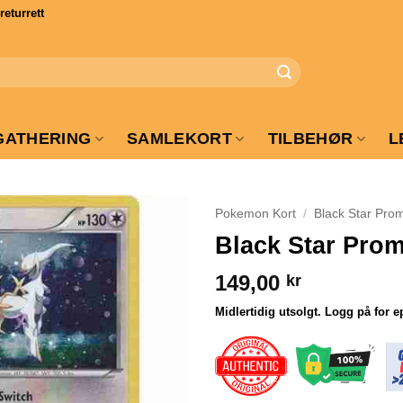
turrett
GATHERING
SAMLEKORT
TILBEHØR
L
Pokemon Kort
/
Black Star Pro
Black Star Pro
149,00
kr
Midlertidig utsolgt. Logg på for e