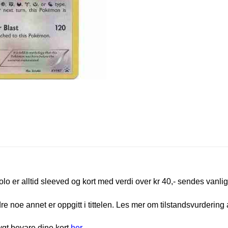
olo er alltid sleeved og kort med verdi over kr 40,- sendes vanlig
e noe annet er oppgitt i tittelen. Les mer om tilstandsvurdering 
rygt bevare dine kort
her
.