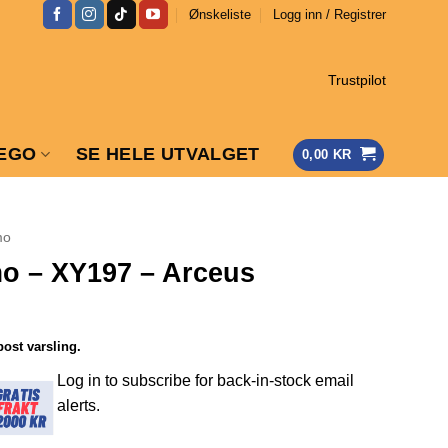
Ønskeliste
Logg inn / Registrer
Trustpilot
EGO
SE HELE UTVALGET
0,00
KR
mo
mo – XY197 – Arceus
post varsling.
Log in to subscribe for back-in-stock email
alerts.