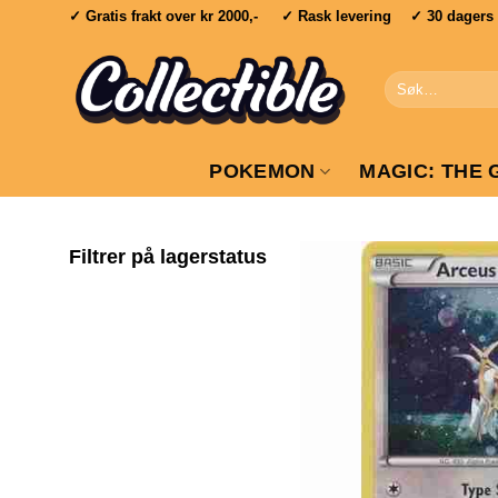
Skip
✓ Gratis frakt over
kr 2000,-
✓ Rask levering ✓ 30 dagers re
to
content
Søk
etter:
POKEMON
MAGIC: THE 
Filtrer på lagerstatus