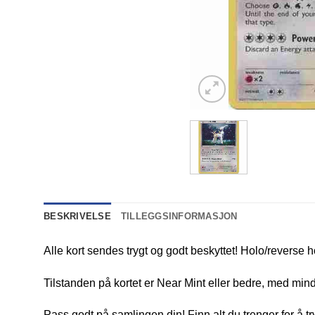
BESKRIVELSE
TILLEGGSINFORMASJON
Alle kort sendes trygt og godt beskyttet! Holo/reverse h
Tilstanden på kortet er Near Mint eller bedre, med mindr
Pass godt på samlingen din! Finn alt du trenger for å t