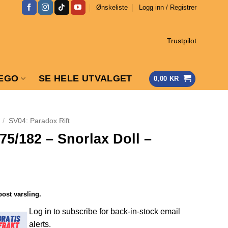
Ønskeliste
Logg inn / Registrer
Trustpilot
EGO
SE HELE UTVALGET
0,00
KR
/
SV04: Paradox Rift
75/182 – Snorlax Doll –
post varsling.
Log in to subscribe for back-in-stock email
alerts.