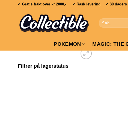
Skip
✓ Gratis frakt over
kr 2000,-
✓ Rask levering ✓ 30 dagers re
to
content
Søk
etter:
POKEMON
MAGIC: THE 
Filtrer på lagerstatus