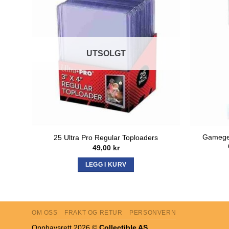
UTSOLGT
Gamegen
25 Ultra Pro Regular Toploaders
49,00
kr
LEGG I KURV
OM OSS
FRAKT OG RETUR
PERSONVERN
Opphavsrett 2026 ©
Collectible AS