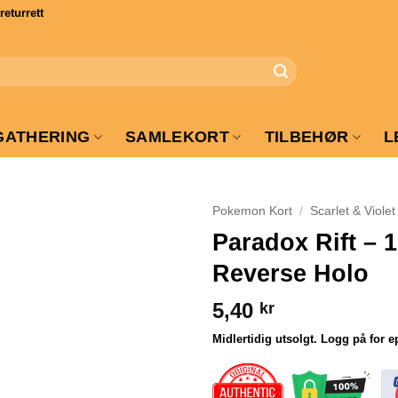
turrett
GATHERING
SAMLEKORT
TILBEHØR
L
Pokemon Kort
/
Scarlet & Violet
Paradox Rift – 1
Reverse Holo
5,40
kr
Midlertidig utsolgt. Logg på for e