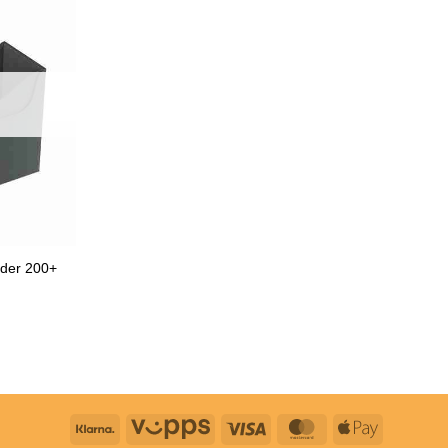
der 200+
Klarna
Vipps
Visa
MasterCard
Apple