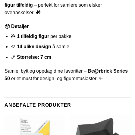
figur tilfeldig
– perfekt for samlere som elsker
overraskelser! 🎁
📦 Detaljer
🧸
1 tilfeldig figur
per pakke
🎨
14 ulike design
å samle
📏
Størrelse: 7 cm
Samle, bytt og oppdag dine favoritter –
Be@rbrick Series
50
er et must for design- og figurentusiaster! ✨
ANBEFALTE PRODUKTER