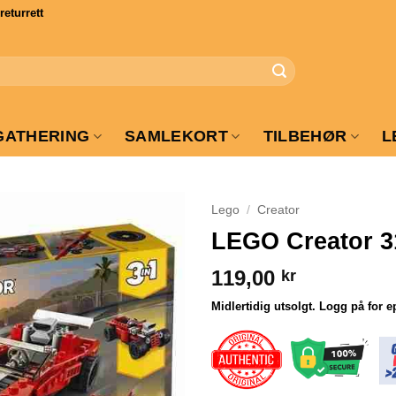
turrett
GATHERING
SAMLEKORT
TILBEHØR
L
Lego
/
Creator
LEGO Creator 3
119,00
kr
Midlertidig utsolgt. Logg på for e