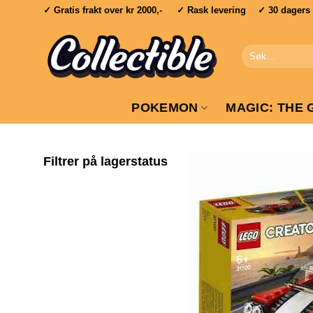
Skip
✓ Gratis frakt over
kr 2000,-
✓ Rask levering ✓ 30 dagers re
to
content
Søk
etter:
POKEMON
MAGIC: THE 
Filtrer på lagerstatus