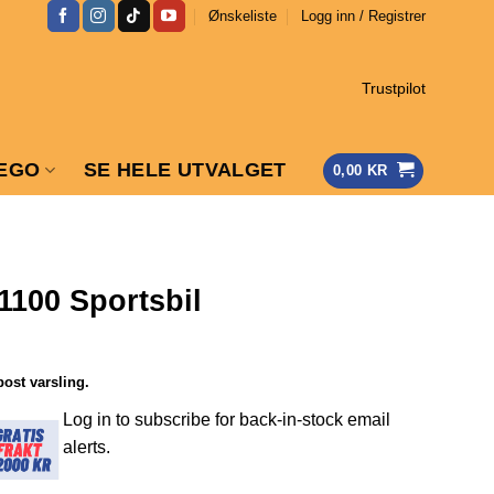
Ønskeliste
Logg inn / Registrer
Trustpilot
EGO
SE HELE UTVALGET
0,00
KR
1100 Sportsbil
post varsling.
Log in to subscribe for back-in-stock email
alerts.