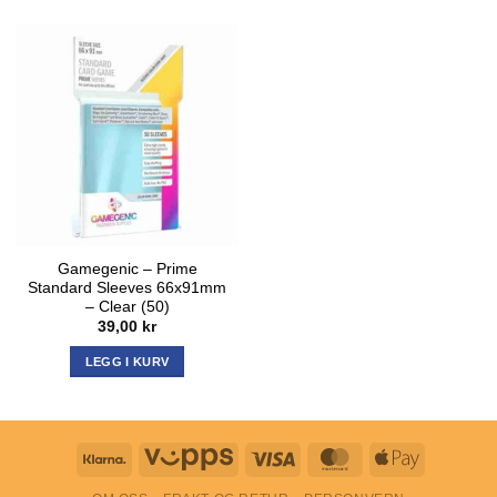
Gamegenic – Prime
Standard Sleeves 66x91mm
– Clear (50)
39,00
kr
LEGG I KURV
Klarna
Vipps
Visa
MasterCard
Apple
Pay