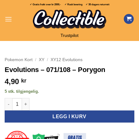
Skip
✓ Gratis frakt over
kr 2000,-
✓ Rask levering ✓ 30 dagers returrett
to
content
Trustpilot
Pokemon Kort
/
XY
/
XY12 Evolutions
Evolutions – 071/108 – Porygon
4,90
kr
5 stk. tilgjengelig.
Evolutions - 071/108 - Porygon antall
LEGG I KURV