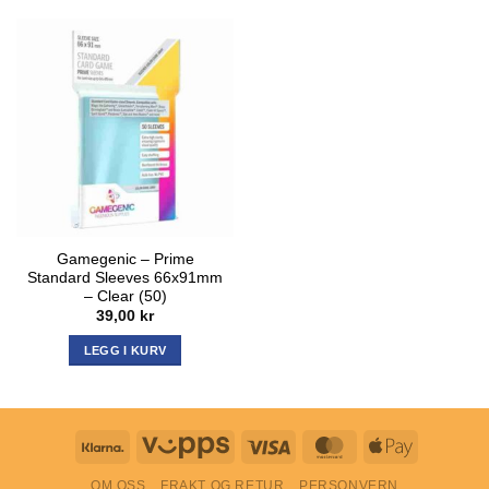
Gamegenic – Prime
Standard Sleeves 66x91mm
– Clear (50)
39,00
kr
LEGG I KURV
Klarna
Vipps
Visa
MasterCard
Apple
Pay
OM OSS
FRAKT OG RETUR
PERSONVERN